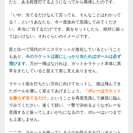
だと、ある程度打てるようになってから痛感したのです。
「いや、当てるだけなんて言っても、そんなことはわかって
る！」というあなたも、今一度改めて意識してみてくださ
い。本当に”当てるだけ”です。面をセットしたら、絶対に振っ
てはいけない。それぐらいのイメージです。
昔と比べて現代のテニスラケットが進化しているということ
もあり、
今のラケットは面にしっかり当たればボールは必ず
飛びます
。万が一飛ばなければ、ガットかラケット本体に異
常をきたしていると捉えて差し支えありません。
ラケット面を打ちたい方向に向けてセットし、後は飛んでき
たボールを優しく迎えてあげましょう。
「ボレーはラケット
を振らず当てるだけ」
ということを再度意識して練習に臨ん
でみてください。速くて鋭い、一撃で決めるようなボレーを
意識すると振ってしまいがちになるので、ボレーはいつまで
も上達しません。
ここで、ラケットを振ってしまうのを防止するワンポイント