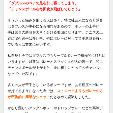
「ダブルスのペアの足を引っ張ってしまう」
「チャンスボールを毎回吹き飛ばしてしまう」
そういった悩みを抱える人は多く、特に社会人になると試合
はダブルスが中心になる傾向があるので、ボレーの上手い下
手は試合の勝敗を大きく分ける要因になります。テニスの上
達に悩む選手は多い中、特にボレーに対して苦手意識を持っ
ている人は非常に多いです。
私自身も今ではダブルスでもサーブ&ボレーで積極的に打ちに
いきますが、以前はボレーとスマッシュが大の苦手で、私に
チャンスボールが上がると、逆に相手にとってのチャンスに
なっていた程です。
多くの人が苦手としているボレーですが、ある程度のボレー
が打てるようになった今では、
ストロークよりもボレーの方
が圧倒的に簡単なショット
だと改めて認識しました。
かなり難しいアングルボレーやドロップボレーなどの高等テ