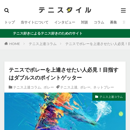
トップ
当サイトについて
インタビュー
対談
コラム
募集
運営
テニス好きによるテニス好きのためのサイト
テニス上達コラム
テニスでボレーを上達させたい人必見！
HOME
テニスでボレーを上達させたい人必見！目指す
はダブルスのポイントゲッター
テニス上達コラム
,
ボレー
テニス上達
,
ボレー
,
ネットプレー
テニス上達コラム