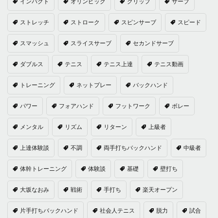
インパクト
オリンピック
グリップ
サーブ
ストレッチ
ストローク
スピンサーブ
スピード
スマッシュ
スライスサーブ
セカンドサーブ
ダブルス
テニス
テニス上達
テニス動画
トレーニング
ネットプレー
バックハンド
パワー
フォアハンド
フットワーク
ボレー
メンタル
リズム
リターン
上級者
上達体験談
不調
両手打ちバックハンド
中級者
体幹トレーニング
体験談
基礎
壁打ち
大坂なおみ
戦術
手打ち
楽天オープン
片手打ちバックハンド
社会人テニス
脱力
試合