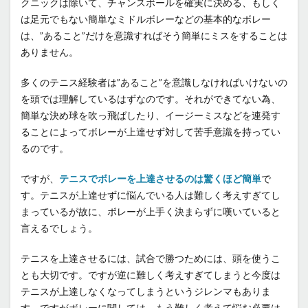
クニックは除いて、チャンスボールを確実に決める、もしく
は足元でもない簡単なミドルボレーなどの基本的なボレー
は、”あること”だけを意識すればそう簡単にミスをすることは
ありません。
多くのテニス経験者は”あること”を意識しなければいけないの
を頭では理解しているはずなのです。それができてない為、
簡単な決め球を吹っ飛ばしたり、イージーミスなどを連発す
ることによってボレーが上達せず対して苦手意識を持ってい
るのです。
ですが、
テニスでボレーを上達させるのは驚くほど簡単
で
す。テニスが上達せずに悩んでいる人は難しく考えすぎてし
まっているが故に、ボレーが上手く決まらずに嘆いていると
言えるでしょう。
テニスを上達させるには、試合で勝つためには、頭を使うこ
とも大切です。ですが逆に難しく考えすぎてしまうと今度は
テニスが上達しなくなってしまうというジレンマもありま
す。ですがボレーに関しては、もう難しく考えて悩む必要は