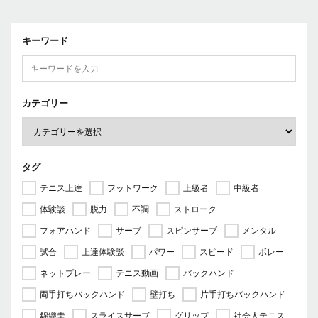
キーワード
カテゴリー
タグ
テニス上達
フットワーク
上級者
中級者
体験談
脱力
不調
ストローク
フォアハンド
サーブ
スピンサーブ
メンタル
試合
上達体験談
パワー
スピード
ボレー
ネットプレー
テニス動画
バックハンド
両手打ちバックハンド
壁打ち
片手打ちバックハンド
錦織圭
スライスサーブ
グリップ
社会人テニス