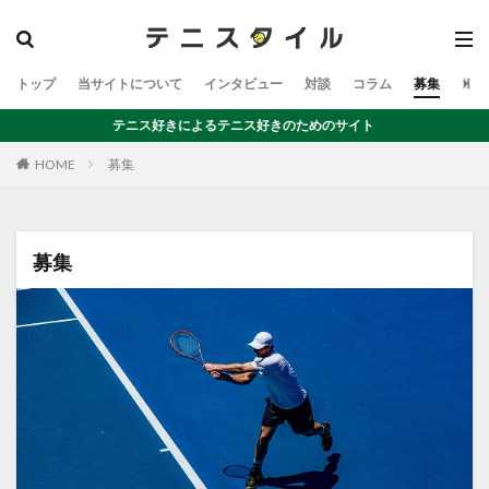
トップ
当サイトについて
インタビュー
対談
コラム
募集
運営
テニス好きによるテニス好きのためのサイト
募集
HOME
募集