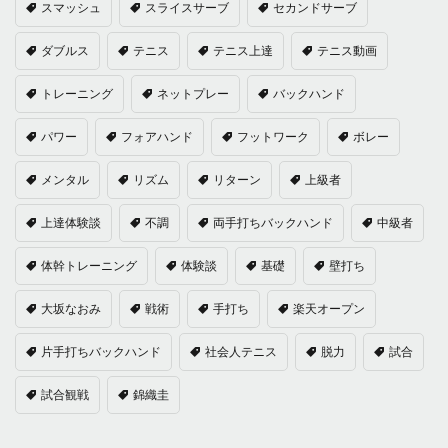
スマッシュ
スライスサーブ
セカンドサーブ
ダブルス
テニス
テニス上達
テニス動画
トレーニング
ネットプレー
バックハンド
パワー
フォアハンド
フットワーク
ボレー
メンタル
リズム
リターン
上級者
上達体験談
不調
両手打ちバックハンド
中級者
体幹トレーニング
体験談
基礎
壁打ち
大坂なおみ
戦術
手打ち
楽天オープン
片手打ちバックハンド
社会人テニス
脱力
試合
試合観戦
錦織圭