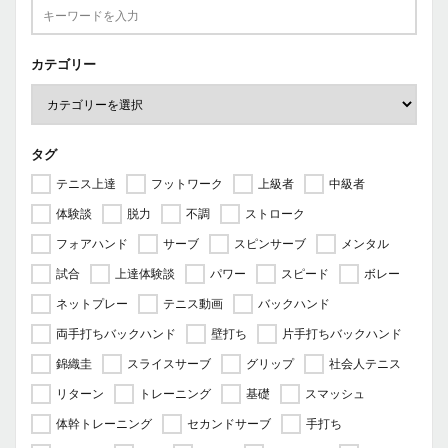
カテゴリー
タグ
テニス上達
フットワーク
上級者
中級者
体験談
脱力
不調
ストローク
フォアハンド
サーブ
スピンサーブ
メンタル
試合
上達体験談
パワー
スピード
ボレー
ネットプレー
テニス動画
バックハンド
両手打ちバックハンド
壁打ち
片手打ちバックハンド
錦織圭
スライスサーブ
グリップ
社会人テニス
リターン
トレーニング
基礎
スマッシュ
体幹トレーニング
セカンドサーブ
手打ち