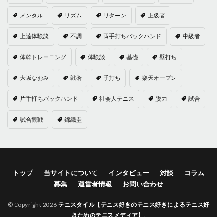
メンタル
リズム
リターン
上級者
上達体験談
不調
両手打ちバックハンド
中級者
体幹トレーニング
体験談
基礎
壁打ち
大坂なおみ
戦術
手打ち
楽天オープン
片手打ちバックハンド
社会人テニス
脱力
試合
試合観戦
錦織圭
トップ
当サイトについて
インタビュー
対談
コラム
募集
運営者情報
お問い合わせ
© Copyright 2026
テニスタイル【テニス好きのテニス好きによるテニス好
きためのテニスメディア】
.