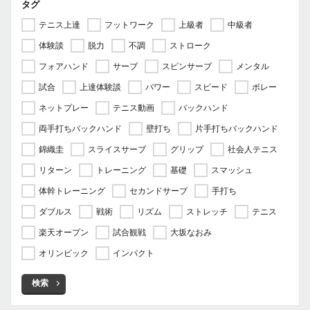
タグ
テニス上達
フットワーク
上級者
中級者
体験談
脱力
不調
ストローク
フォアハンド
サーブ
スピンサーブ
メンタル
試合
上達体験談
パワー
スピード
ボレー
ネットプレー
テニス動画
バックハンド
両手打ちバックハンド
壁打ち
片手打ちバックハンド
錦織圭
スライスサーブ
グリップ
社会人テニス
リターン
トレーニング
基礎
スマッシュ
体幹トレーニング
セカンドサーブ
手打ち
ダブルス
戦術
リズム
ストレッチ
テニス
楽天オープン
試合観戦
大坂なおみ
オリンピック
インパクト
検索