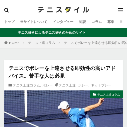
トップ
当サイトについて
インタビュー
対談
コラム
募集
運営
テニス好きによるテニス好きのためのサイト
テニス上達コラム
テニスでボレーを上達させる即効性の高
HOME
テニスでボレーを上達させる即効性の高いアド
バイス。苦手な人は必見
テニス上達コラム
,
ボレー
テニス上達
,
ボレー
,
ネットプレー
テニス上達コラム