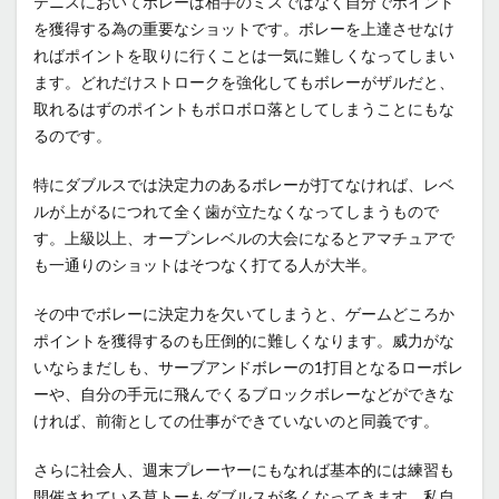
テニスにおいてボレーは相手のミスではなく自分でポイント
を獲得する為の重要なショットです。ボレーを上達させなけ
ればポイントを取りに行くことは一気に難しくなってしまい
ます。どれだけストロークを強化してもボレーがザルだと、
取れるはずのポイントもボロボロ落としてしまうことにもな
るのです。
特にダブルスでは決定力のあるボレーが打てなければ、レベ
ルが上がるにつれて全く歯が立たなくなってしまうもので
す。上級以上、オープンレベルの大会になるとアマチュアで
も一通りのショットはそつなく打てる人が大半。
その中でボレーに決定力を欠いてしまうと、ゲームどころか
ポイントを獲得するのも圧倒的に難しくなります。威力がな
いならまだしも、サーブアンドボレーの1打目となるローボレ
ーや、自分の手元に飛んでくるブロックボレーなどができな
ければ、前衛としての仕事ができていないのと同義です。
さらに社会人、週末プレーヤーにもなれば基本的には練習も
開催されている草トーもダブルスが多くなってきます。私自