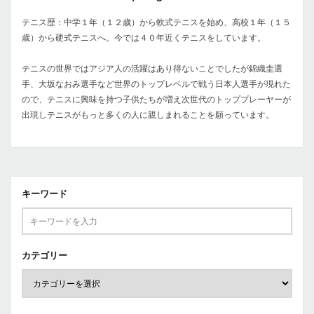
テニス歴：中学１年（１２歳）から軟式テニスを始め、高校１年（１５
歳）から硬式テニスへ。今では４０年近くテニスをしています。
テニスの世界ではアジア人の活躍はあり得ないことでしたが錦織圭選
手、大坂なおみ選手など世界のトップレベルで戦う日本人選手が現れた
ので、テニスに興味を持つ子供たちが増え次世代のトッププレーヤーが
出現しテニスがもっと多くの人に親しまれることを願っています。
キーワード
カテゴリー