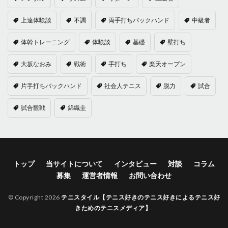
上達体験談
不調
両手打ちバックハンド
中級者
体幹トレーニング
体験談
基礎
壁打ち
大坂なおみ
戦術
手打ち
楽天オープン
片手打ちバックハンド
社会人テニス
脱力
試合
試合観戦
錦織圭
トップ
当サイトについて
インタビュー
対談
コラム
募集
運営者情報
お問い合わせ
© Copyright 2026
テニスタイル【テニス好きのテニス好きによるテニス好
きためのテニスメディア】
.