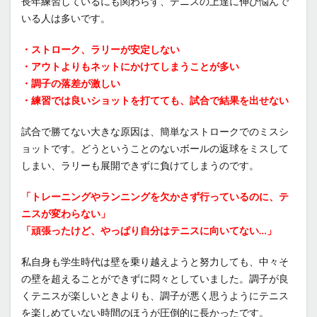
長年練習しているにも関わらず、テニスの上達に伸び悩んで
いる人は多いです。
・ストローク、ラリーが安定しない
・アウトよりもネットにかけてしまうことが多い
・調子の落差が激しい
・練習では良いショットを打てても、試合で結果を出せない
試合で勝てない大きな原因は、簡単なストロークでのミスシ
ョットです。どうということのないボールの返球をミスして
しまい、ラリーも展開できずに負けてしまうのです。
「トレーニングやランニングを欠かさず行っているのに、テ
ニスが変わらない」
「頑張ったけど、やっぱり自分はテニスに向いてない…」
私自身も学生時代は壁を乗り越えようと努力しても、中々そ
の壁を超えることができずに悶々としていました。調子が良
くテニスが楽しいときよりも、調子が悪く思うようにテニス
を楽しめていない時間のほうが圧倒的に長かったです。