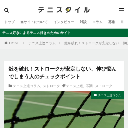
トップ
当サイトについて
インタビュー
対談
コラム
募集
運営
によるテニス好きのためのサイト
テニス上達コラム
殻を破れ！ストロークが安定しない、伸
HOME
殻を破れ！ストロークが安定しない、伸び悩ん
でしまう人のチェックポイント
テニス上達コラム
,
ストローク
テニス上達
,
不調
,
ストローク
テニス上達コラム