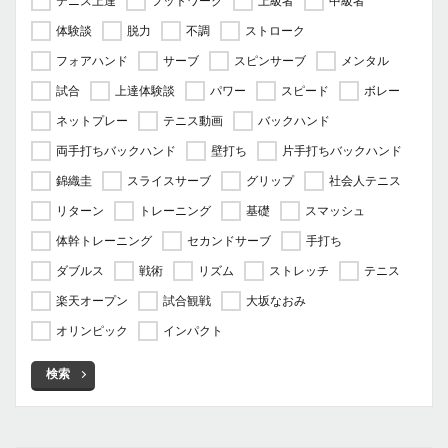
テニス上達
フットワーク
上級者
中級者
体験談
脱力
不調
ストローク
フォアハンド
サーブ
スピンサーブ
メンタル
試合
上達体験談
パワー
スピード
ボレー
ネットプレー
テニス動画
バックハンド
両手打ちバックハンド
壁打ち
片手打ちバックハンド
錦織圭
スライスサーブ
グリップ
社会人テニス
リターン
トレーニング
基礎
スマッシュ
体幹トレーニング
セカンドサーブ
手打ち
ダブルス
戦術
リズム
ストレッチ
テニス
楽天オープン
試合観戦
大坂なおみ
オリンピック
インパクト
検索