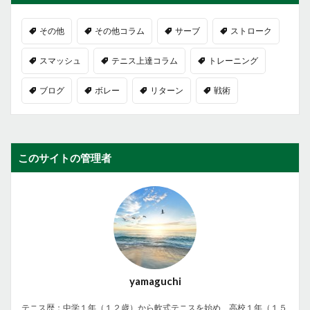
その他
その他コラム
サーブ
ストローク
スマッシュ
テニス上達コラム
トレーニング
ブログ
ボレー
リターン
戦術
このサイトの管理者
yamaguchi
テニス歴：中学１年（１２歳）から軟式テニスを始め、高校１年（１５