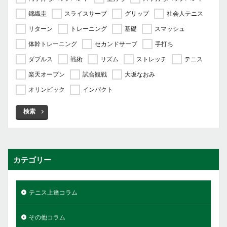
錦織圭
スライスサーブ
グリップ
社会人テニス
リターン
トレーニング
基礎
スマッシュ
体幹トレーニング
セカンドサーブ
手打ち
ダブルス
戦術
リズム
ストレッチ
テニス
楽天オープン
試合観戦
大坂なおみ
オリンピック
インパクト
検索
カテゴリー
テニス上達コラム
その他コラム