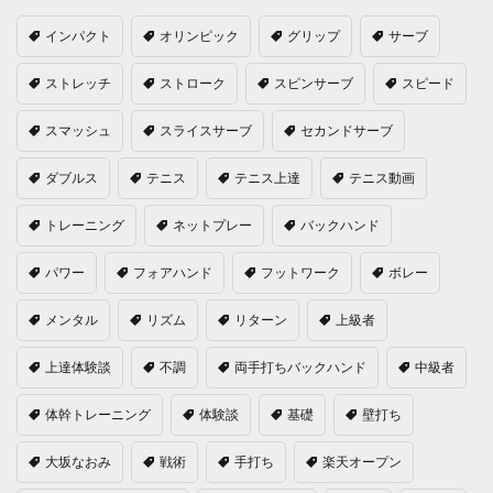
インパクト
オリンピック
グリップ
サーブ
ストレッチ
ストローク
スピンサーブ
スピード
スマッシュ
スライスサーブ
セカンドサーブ
ダブルス
テニス
テニス上達
テニス動画
トレーニング
ネットプレー
バックハンド
パワー
フォアハンド
フットワーク
ボレー
メンタル
リズム
リターン
上級者
上達体験談
不調
両手打ちバックハンド
中級者
体幹トレーニング
体験談
基礎
壁打ち
大坂なおみ
戦術
手打ち
楽天オープン