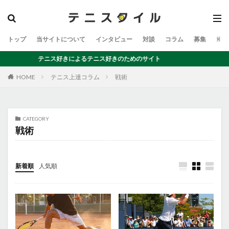
トップ
当サイトについて
インタビュー
対談
コラム
募集
運営
テニス好きによるテニス好きのためのサイト
テニス上達コラム
戦術
HOME
CATEGORY
戦術
新着順
人気順