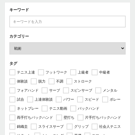
キーワード
カテゴリー
タグ
テニス上達
フットワーク
上級者
中級者
体験談
脱力
不調
ストローク
フォアハンド
サーブ
スピンサーブ
メンタル
試合
上達体験談
パワー
スピード
ボレー
ネットプレー
テニス動画
バックハンド
両手打ちバックハンド
壁打ち
片手打ちバックハンド
錦織圭
スライスサーブ
グリップ
社会人テニス