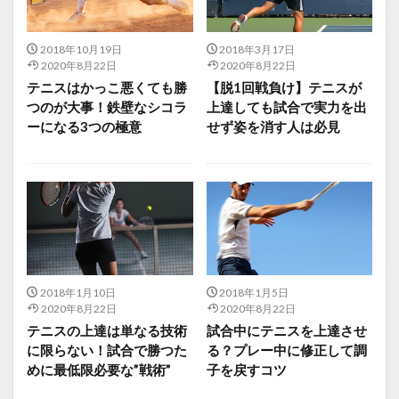
2018年10月19日
2018年3月17日
2020年8月22日
2020年8月22日
テニスはかっこ悪くても勝
【脱1回戦負け】テニスが
つのが大事！鉄壁なシコラ
上達しても試合で実力を出
ーになる3つの極意
せず姿を消す人は必見
2018年1月10日
2018年1月5日
2020年8月22日
2020年8月22日
テニスの上達は単なる技術
試合中にテニスを上達させ
に限らない！試合で勝つた
る？プレー中に修正して調
めに最低限必要な”戦術”
子を戻すコツ