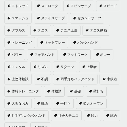
ストレッチ
ストローク
スピンサーブ
スピード
スマッシュ
スライスサーブ
セカンドサーブ
ダブルス
テニス
テニス上達
テニス動画
トレーニング
ネットプレー
バックハンド
パワー
フォアハンド
フットワーク
ボレー
メンタル
リズム
リターン
上級者
上達体験談
不調
両手打ちバックハンド
中級者
体幹トレーニング
体験談
基礎
壁打ち
大坂なおみ
戦術
手打ち
楽天オープン
片手打ちバックハンド
社会人テニス
脱力
試合